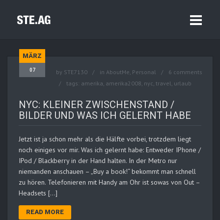
MÄRZ
07
by
STE7130
in
AboutMe
,
Personal
6 comments
tags:
amerika
,
amerika2008
,
nyc
,
travel
,
urlaub
NYC: KLEINER ZWISCHENSTAND /
BILDER UND WAS ICH GELERNT HABE
Jetzt ist ja schon mehr als die Hälfte vorbei, trotzdem liegt
noch einiges vor mir. Was ich gelernt habe: Entweder IPhone /
IPod / Blackberry in der Hand halten. In der Metro nur
niemanden anschauen – „Buy a book!“ bekommt man schnell
zu hören. Telefonieren mit Handy am Ohr ist sowas von Out –
Headsets […]
READ MORE