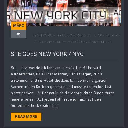
MÄRZ
03
by
STE7130
in
AboutMe
,
Personal
10 comments
tags:
amerika
,
amerika2008
,
nyc
,
travel
,
urlaub
STE GOES NEW YORK / NYC
So … jetzt werde ich langsam nervös. Um 6 Uhr wird
aufgestanden, 0700 losgefahren, 1130 fliegen, 2030
ankommen und ins Hotel checken. Ich hab meine ganzen
Sachen in den Koffern gelassen und musste eigentlich fast
nichts packen… Außer natürlich die gebrauchten Dinge durch
neue ersetzen. Auf jeden Fall freue ich mich auf den
Sicherheitscheck später, […]
READ MORE