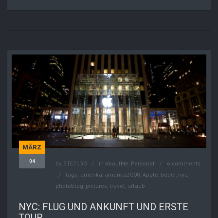
MÄRZ
04
by
STE7130
in
AboutMe
,
Personal
6 comments
tags:
amerika
,
amerika2008
,
Apple
,
bilder
,
nyc
,
photoblog
,
pictures
,
travel
,
urlaub
NYC: FLUG UND ANKUNFT UND ERSTE
TOUR