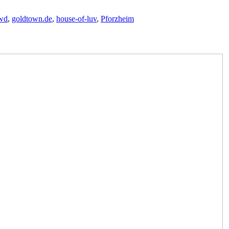
wd
,
goldtown.de
,
house-of-luv
,
Pforzheim