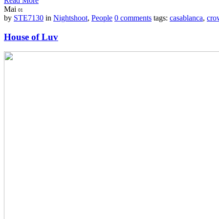
Read More
Mai
01
by
STE7130
in
Nightshoot
,
People
0 comments
tags:
casablanca
,
cro
House of Luv