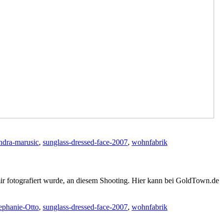
ndra-marusic
,
sunglass-dressed-face-2007
,
wohnfabrik
mir fotografiert wurde, an diesem Shooting. Hier kann bei GoldTown.d
ephanie-Otto
,
sunglass-dressed-face-2007
,
wohnfabrik