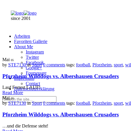
since 2001
Arbeiten
Favoriten Gallerie
About Me
Instagram
Twitter
Mai
05
Facebook
by
STE7130
in
Sport
0 comments
tags:
football
,
Pforzheim
,
sport
,
wi
Google+
Foursquare
Pforzheim Wilddogs vs. Albershausen Crusaders
Impressum
Contact
Lauf Forrest LAUF!
Datenschutzerklärung
Read More
Mai
05
by
STE7130
in
Sport
0 comments
tags:
football
,
Pforzheim
,
sport
,
wi
Pforzheim Wilddogs vs. Albershausen Crusaders
…und die Defense steht!