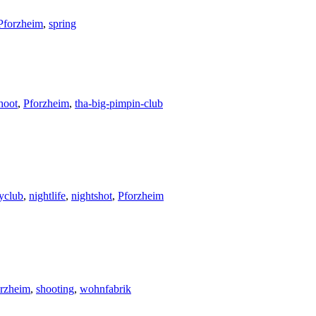
Pforzheim
,
spring
hoot
,
Pforzheim
,
tha-big-pimpin-club
yclub
,
nightlife
,
nightshot
,
Pforzheim
rzheim
,
shooting
,
wohnfabrik