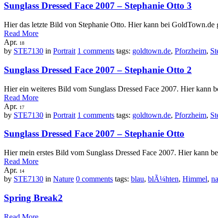
Sunglass Dressed Face 2007 – Stephanie Otto 3
Hier das letzte Bild von Stephanie Otto. Hier kann bei GoldTown.de
Read More
Apr.
18
by
STE7130
in
Portrait
1 comments
tags:
goldtown.de
,
Pforzheim
,
St
Sunglass Dressed Face 2007 – Stephanie Otto 2
Hier ein weiteres Bild vom Sunglass Dressed Face 2007. Hier kann
Read More
Apr.
17
by
STE7130
in
Portrait
1 comments
tags:
goldtown.de
,
Pforzheim
,
St
Sunglass Dressed Face 2007 – Stephanie Otto
Hier mein erstes Bild vom Sunglass Dressed Face 2007. Hier kann 
Read More
Apr.
14
by
STE7130
in
Nature
0 comments
tags:
blau
,
blÃ¼hten
,
Himmel
,
na
Spring Break2
Read More