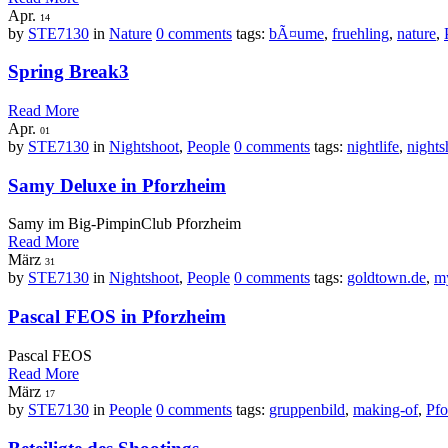
Apr.
14
by
STE7130
in
Nature
0 comments
tags:
bÃ¤ume
,
fruehling
,
nature
,
Spring Break3
Read More
Apr.
01
by
STE7130
in
Nightshoot
,
People
0 comments
tags:
nightlife
,
nights
Samy Deluxe in Pforzheim
Samy im Big-PimpinClub Pforzheim
Read More
März
31
by
STE7130
in
Nightshoot
,
People
0 comments
tags:
goldtown.de
,
m
Pascal FEOS in Pforzheim
Pascal FEOS
Read More
März
17
by
STE7130
in
People
0 comments
tags:
gruppenbild
,
making-of
,
Pfo