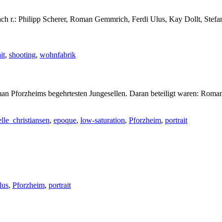
 r.: Philipp Scherer, Roman Gemmrich, Ferdi Ulus, Kay Dollt, Stefan P
it
,
shooting
,
wohnfabrik
man Pforzheims begehrtesten Jungesellen. Daran beteiligt waren: Roma
elle_christiansen
,
epoque
,
low-saturation
,
Pforzheim
,
portrait
lus
,
Pforzheim
,
portrait