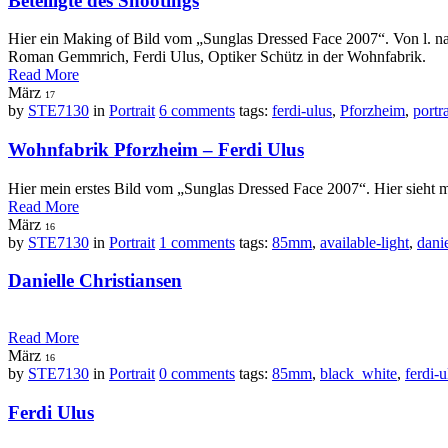
Beteiligte des Shootings
Hier ein Making of Bild vom „Sunglas Dressed Face 2007“. Von l. nach
Roman Gemmrich, Ferdi Ulus, Optiker Schütz in der Wohnfabrik.
Read More
März
17
by
STE7130
in
Portrait
6 comments
tags:
ferdi-ulus
,
Pforzheim
,
portra
Wohnfabrik Pforzheim – Ferdi Ulus
Hier mein erstes Bild vom „Sunglas Dressed Face 2007“. Hier sieht 
Read More
März
16
by
STE7130
in
Portrait
1 comments
tags:
85mm
,
available-light
,
dani
Danielle Christiansen
Read More
März
16
by
STE7130
in
Portrait
0 comments
tags:
85mm
,
black_white
,
ferdi-u
Ferdi Ulus